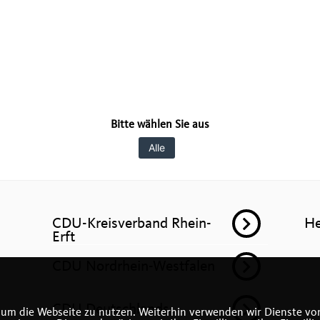
Bitte wählen Sie aus
Alle
CDU-Kreisverband Rhein-
He
Erft
CDU Nordrhein-Westfalen
CDU Deutschlands
 um die Webseite zu nutzen. Weiterhin verwenden wir Dienste von