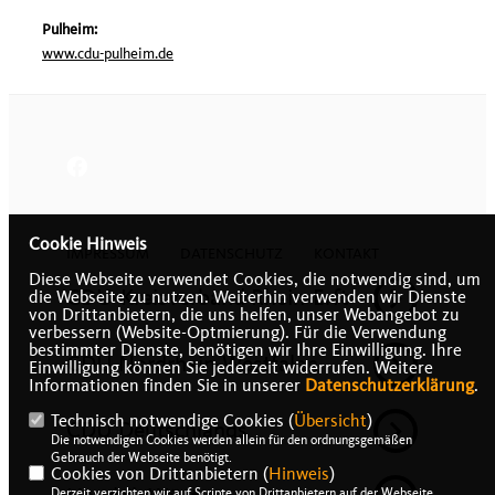
Pulheim:
www.cdu-pulheim.de
Cookie Hinweis
IMPRESSUM
DATENSCHUTZ
KONTAKT
Diese Webseite verwendet Cookies, die notwendig sind, um
CDU-Kreisverband Rhein-Erft
die Webseite zu nutzen. Weiterhin verwenden wir Dienste
von Drittanbietern, die uns helfen, unser Webangebot zu
verbessern (Website-Optmierung). Für die Verwendung
bestimmter Dienste, benötigen wir Ihre Einwilligung. Ihre
CDU Nordrhein-Westfalen
Einwilligung können Sie jederzeit widerrufen. Weitere
Informationen finden Sie in unserer
Datenschutzerklärung
.
Technisch notwendige Cookies (
Übersicht
)
CDU Deutschlands
Die notwendigen Cookies werden allein für den ordnungsgemäßen
Gebrauch der Webseite benötigt.
Cookies von Drittanbietern (
Hinweis
)
Derzeit verzichten wir auf Scripte von Drittanbietern auf der Webseite.