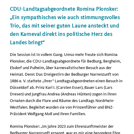
CDU-Landtagsabgeordnete Romina Plonsker:
Ein sympathisches wie auch stimmungsvolles
Trio, das mit seiner guten Laune ansteckt und
den Karneval direkt ins politische Herz des
Landes bringt“
Die Session ist in vollem Gang. Umso mehr freute sich Romina
Plonsker, die CDU-Landtagsabgeordnete für Bedburg, Bergheim,
Elsdorf und Pulheim, über karnevalistischen Besuch aus der
Heimat. Denn: Das Dreigestirn der Bedburger Narrenzunft von
1886 e. V. stattete „ihrer“ Landtagsabgeordneten einen Besuch in
Düsseldorf ab. Prinz Karl I. (Carsten Esser), Bauer Lars (Lars
Dresen) und Jungfrau Andrea (Andreas Hünten) zogen in ihren
Ornaten durch die Flure und Räume des Landtags Nordrhein-
Westfalen. Begleitet wurden sie von Prinzenführer und BNZ-
Präsident Wolfgang Moll und ihren Familien.
Romina Plonsker: „Im Jahre 2023 zum Ehrenzunftmeister der
Bedburger Narrenzunft ernannt, war es mir eine besondere Ehre