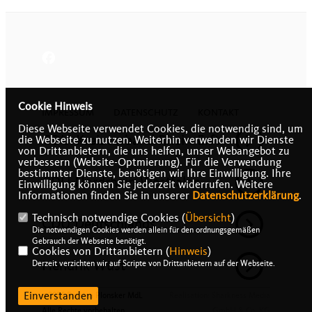
Cookie Hinweis
IMPRESSUM
DATENSCHUTZ
KONTAKT
Diese Webseite verwendet Cookies, die notwendig sind, um
CDU-Kreisverband Rhein-Erft
die Webseite zu nutzen. Weiterhin verwenden wir Dienste
von Drittanbietern, die uns helfen, unser Webangebot zu
verbessern (Website-Optmierung). Für die Verwendung
bestimmter Dienste, benötigen wir Ihre Einwilligung. Ihre
CDU Nordrhein-Westfalen
Einwilligung können Sie jederzeit widerrufen. Weitere
Informationen finden Sie in unserer
Datenschutzerklärung
.
Technisch notwendige Cookies (
Übersicht
)
CDU Deutschlands
Die notwendigen Cookies werden allein für den ordnungsgemäßen
Gebrauch der Webseite benötigt.
Cookies von Drittanbietern (
Hinweis
)
Hendrik Wüst
Derzeit verzichten wir auf Scripte von Drittanbietern auf der Webseite.
Einverstanden
@2026 Romina Plonsker MdL
Realisation: Sharkness Media
Alle Rechte vorbehalten.
GmbH & Co. KG