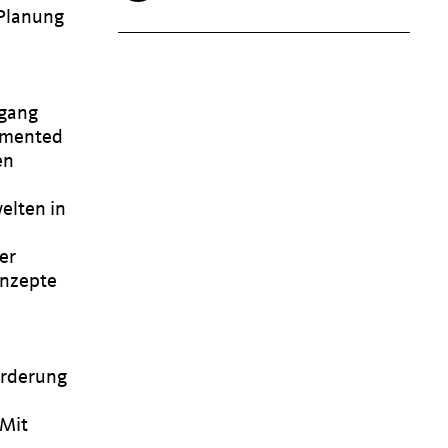
 Planung
dgang
gmented
en
elten in
er
onzepte
orderung
„Mit