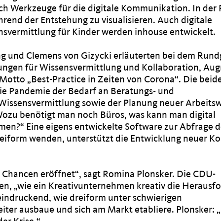
h Werkzeuge für die digitale Kommunikation. In der
end der Entstehung zu visualisieren. Auch digitale
svermittlung für Kinder werden inhouse entwickelt.
ng und Clemens von Gizycki erläuterten bei dem Run
ungen für Wissensvermittlung und Kollaboration, Au
 Motto „Best-Practice in Zeiten von Corona“. Die beid
ie Pandemie der Bedarf an Beratungs- und
 Wissensvermittlung sowie der Planung neuer Arbeitsw
 „Wozu benötigt man noch Büros, was kann man digital
n?“ Eine eigens entwickelte Software zur Abfrage d
reiform wenden, unterstützt die Entwicklung neuer K
 Chancen eröffnet“, sagt Romina Plonsker. Die CDU-
n, „wie ein Kreativunternehmen kreativ die Herausf
eindruckend, wie dreiform unter schwierigen
r ausbaue und sich am Markt etabliere. Plonsker: 