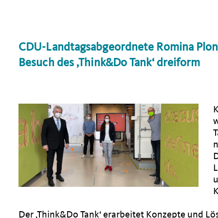
CDU-Landtagsabgeordnete Romina Plonsk
Besuch des ‚Think&Do Tank‘ dreiform
K
w
T
n
D
L
u
K
Der ‚Think&Do Tank‘ erarbeitet Konzepte und Lös