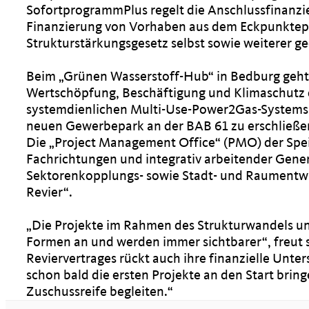
SofortprogrammPlus regelt die Anschlussfinanzi
Finanzierung von Vorhaben aus dem Eckpunktep
Strukturstärkungsgesetz selbst sowie weiterer ge
Beim „Grünen Wasserstoff-Hub“ in Bedburg geht 
Wertschöpfung, Beschäftigung und Klimaschutz d
systemdienlichen Multi-Use-Power2Gas-Systems a
neuen Gewerbepark an der BAB 61 zu erschließe
Die „Project Management Office“ (PMO) der Spei
Fachrichtungen und integrativ arbeitender Gener
Sektorenkopplungs- sowie Stadt- und Raumentwi
Revier“.
Die Projekte im Rahmen des Strukturwandels u
Formen an und werden immer sichtbarer“, freut 
Reviervertrages rückt auch ihre finanzielle Unters
schon bald die ersten Projekte an den Start bri
Zuschussreife begleiten.“