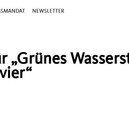
GSMANDAT
NEWSLETTER
ür „Grünes Wasserst
vier“