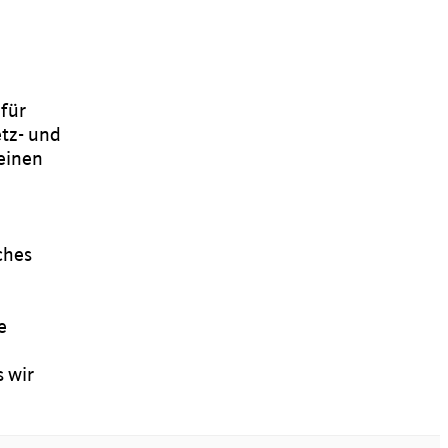
für
tz- und
einen
ches
e
s wir