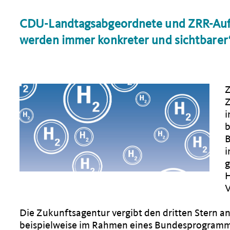
CDU-Landtagsabgeordnete und ZRR-Aufsi
werden immer konkreter und sichtbarer
Z
Z
b
B
i
g
H
V
Die Zukunftsagentur vergibt den dritten Stern a
beispielweise im Rahmen eines Bundesprogramms,